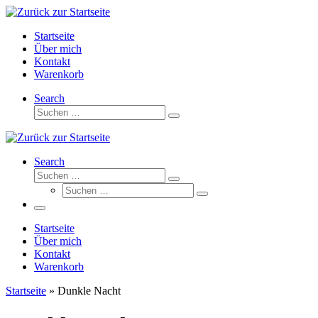
Zum
Inhalt
Startseite
springen
Über mich
Kontakt
Warenkorb
Search
Suche
Suchen …
Search
Suche
Suchen …
Suche
Suchen …
Menü
Startseite
Über mich
Kontakt
Warenkorb
Startseite
»
Dunkle Nacht