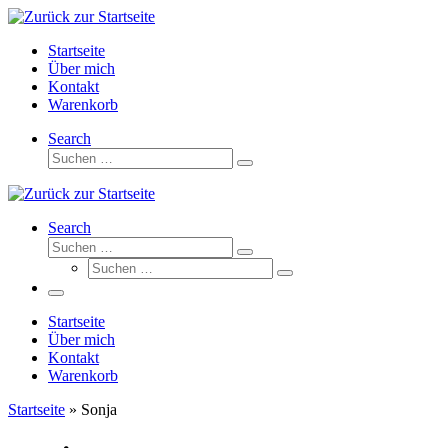
Zum
Inhalt
Startseite
springen
Über mich
Kontakt
Warenkorb
Search
Suche
Suchen …
Search
Suche
Suchen …
Suche
Suchen …
Menü
Startseite
Über mich
Kontakt
Warenkorb
Startseite
»
Sonja