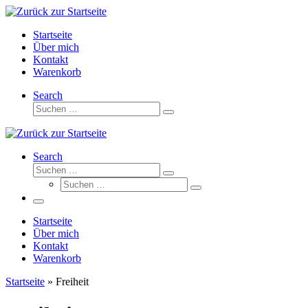
Zum
Inhalt
Startseite
springen
Über mich
Kontakt
Warenkorb
Search
Suche
Suchen …
Search
Suche
Suchen …
Suche
Suchen …
Menü
Startseite
Über mich
Kontakt
Warenkorb
Startseite
»
Freiheit